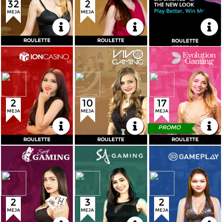
32
2
DAFTAR
MASUK
DAFTAR
MASUK
MEJA
MEJA
DAFTAR
MASUK
Referral
KEMBALI
KEMBALI
KEMBALI
Promosi
ROULETTE
ROULETTE
ROULETTE
ROULETTE
ROULETTE
ROULETTE
Meja
Min
Max
Meja
Min
Max
Meja
Min
Max
Hubungi Kami
Roulette
1Rb
20Jt
Baccarat
5Rb
30Jt
Baccarat
5Rb
30Jt
Baccarat
2Rb
10Jt
Roulette
1Rb
125Jt
Roulette
1Rb
30Jt
Sicbo
2Rb
10Jt
Live Chat
Sicbo
1Rb
125Jt
Blackjack
250Rb
30Jt
Dragon Tiger
10Rb
10Jt
Dragon Tiger
5Rb
30Jt
Special Games
10Rb
30Jt
Blackjack
10Rb
20Jt
Wheel
1Rb
10Jt
Pengaduan Customer
2
10
17
DAFTAR
MASUK
DAFTAR
MASUK
DAFTAR
MASUK
MEJA
MEJA
MEJA
Pilih Bahasa:
KEMBALI
KEMBALI
KEMBALI
PROMO
ROULETTE
ROULETTE
ROULETTE
ROULETTE
ROULETTE
ROULETTE
Meja
Min
Max
Meja
Min
Max
Meja
Min
Max
Baccarat
5Rb
30Jt
Baccarat
10Rb
30Jt
Baccarat
1Rb
30Jt
Sicbo
500
250Rb
MASUK
DAFTAR
Dragon Tiger
10Rb
30Jt
Dragon Tiger
1Rb
30Jt
Roulette
1Rb
300Rb
Sicbo
10Rb
30Jt
Roulette
1Rb
30Jt
Dragon Tiger
5Rb
1,9Jt
Roulette
10Rb
30Jt
Sicbo
1Rb
30Jt
Special Games
500
1,9Jt
&copy; Superliga168 | Akses Resmi Member
2
3
2
Ligaciputra. Hak Cipta Dilindungi.
DAFTAR
MASUK
DAFTAR
MASUK
DAFTAR
MASUK
MEJA
MEJA
MEJA