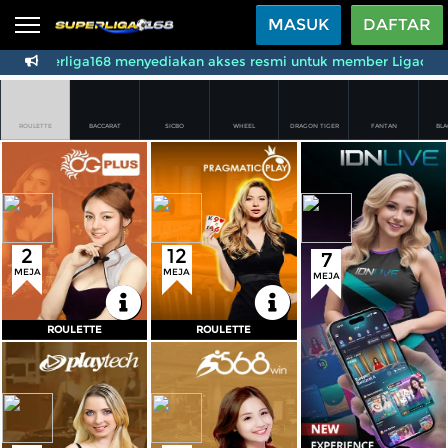
Beranda
MASUK
DAFTAR
Superliga168 menyediakan akses resmi untuk member Ligaciputr
Sports
BARU
PROMO
Live Casino
BARU
ROULETTE
BACCARAT
SICBO
WHEEL
DRAGON TIGER
FANTAN
BLA
IDNPoker
BARU
Meja
Min
Max
Meja
Min
Max
Meja
Min
Max
Baccarat
1Rb
10Jt
Baccarat
5Rb
5Jt
Baccarat
1Rb
5Jt
Dragon Tiger
1Rb
10Jt
Roulette
1Rb
20Jt
Slots
PROMO
Dragon Tiger
1Rb
5Jt
Roulette
1Rb
10Jt
Sicbo
2Rb
25Jt
Wheel
1Rb
10Jt
Blackjack
10Rb
50Jt
Roulette
1Rb
5Jt
Special Games
1Rb
10Jt
Wheel
1Rb
1Jt
IDNLIVE
BARU
Dragon Tiger
5Rb
5Jt
Sicbo
1Rb
5Jt
2
12
7
Special Games
1Rb
5Jt
Stream N Spin
DAFTAR
MASUK
DAFTAR
MASUK
MEJA
MEJA
MEJA
KEMBALI
KEMBALI
Arcade
PROMO
ROULETTE
ROULETTE
ROULETTE
ROULETTE
Table Games
Meja
Min
Max
Meja
Min
Max
Roulette
2Rb
20Jt
Baccarat
10Rb
5Jt
Sicbo
2Rb
2Jt
Roulette
1Rb
25Jt
Lottery
BARU
PROMO
Baccarat
1Rb
20Jt
Sic Bo
1Rb
25Jt
Blackjack
10Rb
20Jt
Dragon Tiger
10Rb
10Jt
Dragon Tiger
10Rb
1Jt
Special Games
1Rb
2Jt
IDNRaffle
Special Games
1Rb
10Jt